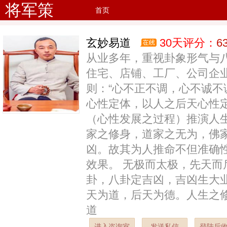
将军策
首页
玄妙易道
30天评分：
6
从业多年，重视卦象形气与
住宅、店铺、工厂、公司企
则：“心不正不调，心不诚不
心性定体，以人之后天心性
（心性发展之过程）推演人
家之修身，道家之无为，佛
凶。故其为人推命不但准确
效果。 无极而太极，先天
卦，八卦定吉凶，吉凶生大业
天为道，后天为德。人生之
道
进入咨询室
发送私信
登陆后