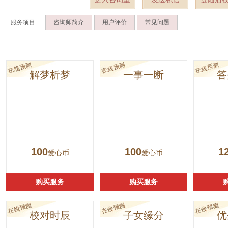
服务项目
咨询师简介
用户评价
常见问题
解梦析梦
一事一断
答
100
100
1
爱心币
爱心币
购买服务
购买服务
校对时辰
子女缘分
优