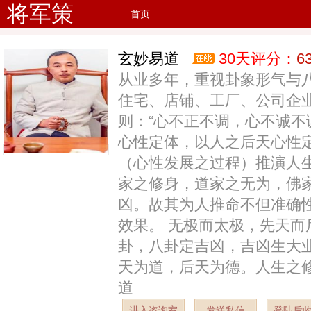
将军策
首页
玄妙易道
30天评分：
6
从业多年，重视卦象形气与
住宅、店铺、工厂、公司企
则：“心不正不调，心不诚不
心性定体，以人之后天心性
（心性发展之过程）推演人
家之修身，道家之无为，佛
凶。故其为人推命不但准确
效果。 无极而太极，先天
卦，八卦定吉凶，吉凶生大业
天为道，后天为德。人生之
道
进入咨询室
发送私信
登陆后