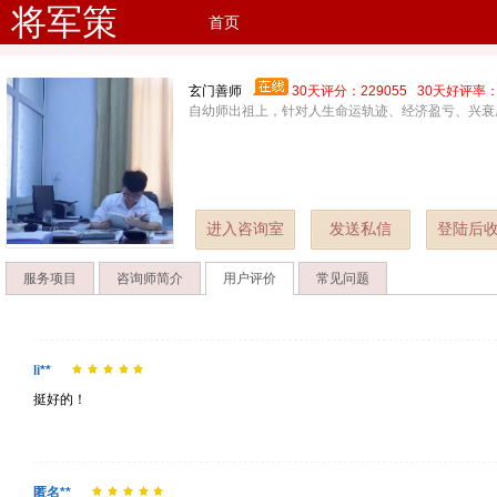
将军策
首页
玄门善师
30天评分：
229055
30天好评率
自幼师出祖上，针对人生命运轨迹、经济盈亏、兴衰
进入咨询室
发送私信
登陆后
服务项目
咨询师简介
用户评价
常见问题
li**
挺好的！
匿名**