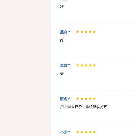
准
黑白**
好
黑白**
好
匿名**
用户尚未评价，系统默认好评
小米**