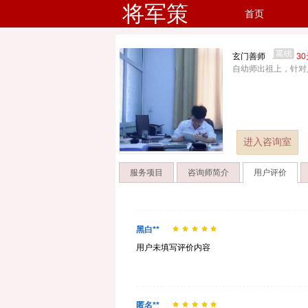
将军策
首页
玄门善师
3
自幼师出祖上，针对
进入咨询室
服务项目
咨询师简介
用户评价
黑白**
用户未填写评价内容
匿名**