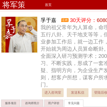
将军策
首页
孚于嘉
30天评分：
608
我的祖父常年为人算命，命
五行八卦、天干地支等等，但
业参加工作后，就一边工作
开始就为周边人员算命断卦
全面深入研习预测学术；20
习、不断实践，形成了一套
疑、指明方向，为企业生产
则，想客户所想，谋客户所
门。
进入咨询室
发送私信
登陆后
服务项目
咨询师简介
用户评价
常见问题