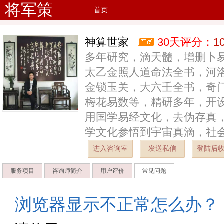
将军策
首页
神算世家
30天评分：
1
多年研究，滴天髓，增删卜
太乙金照人道命法全书，河
金锁玉关，大六壬全书，奇
梅花易数等，精研多年，开
用国学易经文化，去伪存真
学文化参悟到宇宙真滴，社
进入咨询室
发送私信
登陆后
服务项目
咨询师简介
用户评价
常见问题
浏览器显示不正常怎么办？